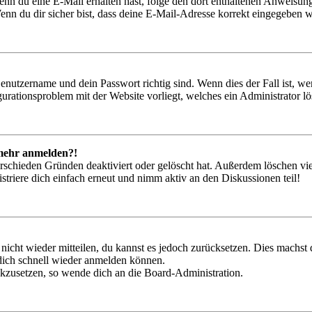
. Wenn du eine E-Mail erhalten hast, folge den dort enthaltenen Anweis
nn du dir sicher bist, dass deine E-Mail-Adresse korrekt eingegeben w
Benutzername und dein Passwort richtig sind. Wenn dies der Fall ist, w
igurationsproblem mit der Website vorliegt, welches ein Administrator l
t mehr anmelden?!
rschieden Gründen deaktiviert oder gelöscht hat. Außerdem löschen vie
triere dich einfach erneut und nimm aktiv an den Diskussionen teil!
 nicht wieder mitteilen, du kannst es jedoch zurücksetzen. Dies machs
 dich schnell wieder anmelden können.
ückzusetzen, so wende dich an die Board-Administration.