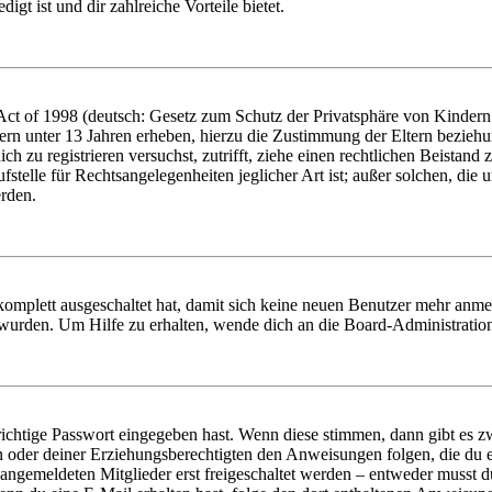
igt ist und dir zahlreiche Vorteile bietet.
t of 1998 (deutsch: Gesetz zum Schutz der Privatsphäre von Kindern i
ern unter 13 Jahren erheben, hierzu die Zustimmung der Eltern bezieh
dich zu registrieren versuchst, zutrifft, ziehe einen rechtlichen Beista
stelle für Rechtsangelegenheiten jeglicher Art ist; außer solchen, die
erden.
 komplett ausgeschaltet hat, damit sich keine neuen Benutzer mehr anm
 wurden. Um Hilfe zu erhalten, wende dich an die Board-Administratio
richtige Passwort eingegeben hast. Wenn diese stimmen, dann gibt es
ern oder deiner Erziehungsberechtigten den Anweisungen folgen, die du e
 angemeldeten Mitglieder erst freigeschaltet werden – entweder musst du