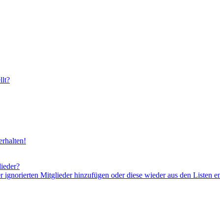
lt?
rhalten!
lieder?
er ignorierten Mitglieder hinzufügen oder diese wieder aus den Listen e