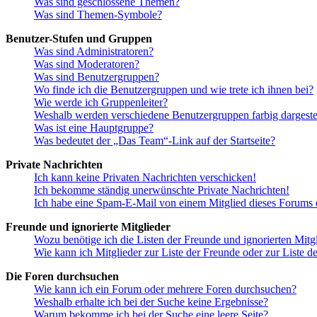
Was sind geschlossene Themen?
Was sind Themen-Symbole?
Benutzer-Stufen und Gruppen
Was sind Administratoren?
Was sind Moderatoren?
Was sind Benutzergruppen?
Wo finde ich die Benutzergruppen und wie trete ich ihnen bei?
Wie werde ich Gruppenleiter?
Weshalb werden verschiedene Benutzergruppen farbig dargestel
Was ist eine Hauptgruppe?
Was bedeutet der „Das Team“-Link auf der Startseite?
Private Nachrichten
Ich kann keine Privaten Nachrichten verschicken!
Ich bekomme ständig unerwünschte Private Nachrichten!
Ich habe eine Spam-E-Mail von einem Mitglied dieses Forums e
Freunde und ignorierte Mitglieder
Wozu benötige ich die Listen der Freunde und ignorierten Mitg
Wie kann ich Mitglieder zur Liste der Freunde oder zur Liste d
Die Foren durchsuchen
Wie kann ich ein Forum oder mehrere Foren durchsuchen?
Weshalb erhalte ich bei der Suche keine Ergebnisse?
Warum bekomme ich bei der Suche eine leere Seite?