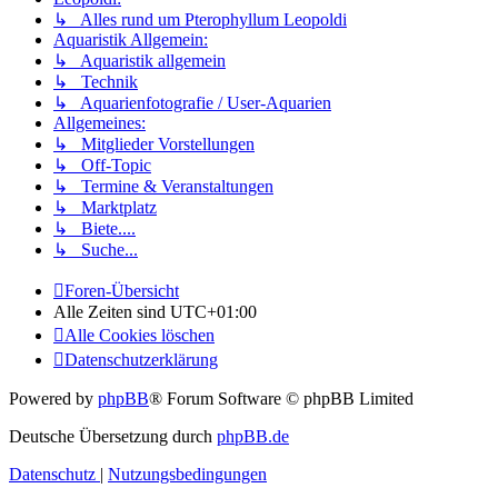
↳ Alles rund um Pterophyllum Leopoldi
Aquaristik Allgemein:
↳ Aquaristik allgemein
↳ Technik
↳ Aquarienfotografie / User-Aquarien
Allgemeines:
↳ Mitglieder Vorstellungen
↳ Off-Topic
↳ Termine & Veranstaltungen
↳ Marktplatz
↳ Biete....
↳ Suche...
Foren-Übersicht
Alle Zeiten sind
UTC+01:00
Alle Cookies löschen
Datenschutzerklärung
Powered by
phpBB
® Forum Software © phpBB Limited
Deutsche Übersetzung durch
phpBB.de
Datenschutz
|
Nutzungsbedingungen