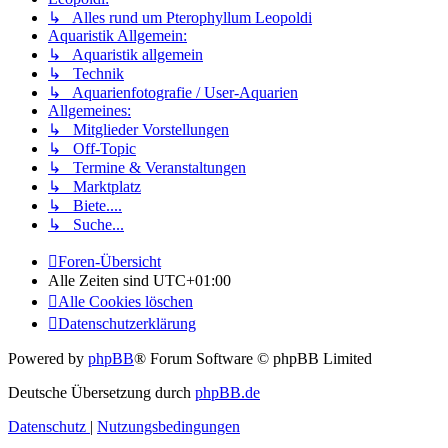
↳ Alles rund um Pterophyllum Leopoldi
Aquaristik Allgemein:
↳ Aquaristik allgemein
↳ Technik
↳ Aquarienfotografie / User-Aquarien
Allgemeines:
↳ Mitglieder Vorstellungen
↳ Off-Topic
↳ Termine & Veranstaltungen
↳ Marktplatz
↳ Biete....
↳ Suche...
Foren-Übersicht
Alle Zeiten sind
UTC+01:00
Alle Cookies löschen
Datenschutzerklärung
Powered by
phpBB
® Forum Software © phpBB Limited
Deutsche Übersetzung durch
phpBB.de
Datenschutz
|
Nutzungsbedingungen