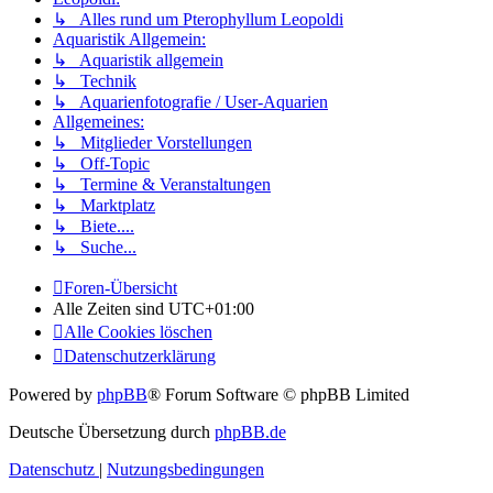
↳ Alles rund um Pterophyllum Leopoldi
Aquaristik Allgemein:
↳ Aquaristik allgemein
↳ Technik
↳ Aquarienfotografie / User-Aquarien
Allgemeines:
↳ Mitglieder Vorstellungen
↳ Off-Topic
↳ Termine & Veranstaltungen
↳ Marktplatz
↳ Biete....
↳ Suche...
Foren-Übersicht
Alle Zeiten sind
UTC+01:00
Alle Cookies löschen
Datenschutzerklärung
Powered by
phpBB
® Forum Software © phpBB Limited
Deutsche Übersetzung durch
phpBB.de
Datenschutz
|
Nutzungsbedingungen