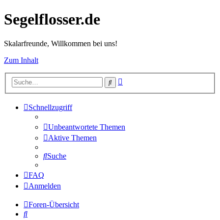
Segelflosser.de
Skalarfreunde, Willkommen bei uns!
Zum Inhalt
Erweiterte
Suche
Suche
Schnellzugriff
Unbeantwortete Themen
Aktive Themen
Suche
FAQ
Anmelden
Foren-Übersicht
Suche