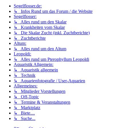
Segelflosser.de:
↳ Infos Rund um das Forum / die Website
Segelflosser:
↳ Alles rund um den Skalar
↳ Krankheiten vom Skalar
↳ Die Skalar Zucht (inkl. Zuchtberichte)
↳ Zuchtberichte
Altum:
↳ Alles rund um den Altum
Leopoldi:
↳ Alles rund um Pterophyllum Leopoldi
Aquaristik Allgemein:
↳ Aquaristik allgemein
↳ Technik
↳ Aquarienfotografie / User-Aquarien
Allgemeines:
↳ Mitglieder Vorstellungen
↳ Off-Topic
↳ Termine & Veranstaltungen
↳ Marktplatz
↳ Biete....
↳ Suche...