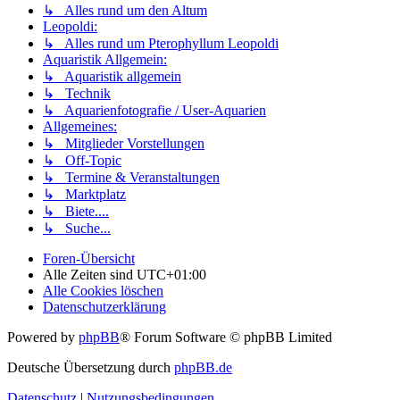
↳ Alles rund um den Altum
Leopoldi:
↳ Alles rund um Pterophyllum Leopoldi
Aquaristik Allgemein:
↳ Aquaristik allgemein
↳ Technik
↳ Aquarienfotografie / User-Aquarien
Allgemeines:
↳ Mitglieder Vorstellungen
↳ Off-Topic
↳ Termine & Veranstaltungen
↳ Marktplatz
↳ Biete....
↳ Suche...
Foren-Übersicht
Alle Zeiten sind
UTC+01:00
Alle Cookies löschen
Datenschutzerklärung
Powered by
phpBB
® Forum Software © phpBB Limited
Deutsche Übersetzung durch
phpBB.de
Datenschutz
|
Nutzungsbedingungen