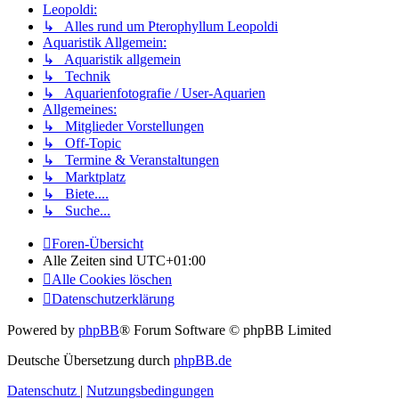
Leopoldi:
↳ Alles rund um Pterophyllum Leopoldi
Aquaristik Allgemein:
↳ Aquaristik allgemein
↳ Technik
↳ Aquarienfotografie / User-Aquarien
Allgemeines:
↳ Mitglieder Vorstellungen
↳ Off-Topic
↳ Termine & Veranstaltungen
↳ Marktplatz
↳ Biete....
↳ Suche...
Foren-Übersicht
Alle Zeiten sind
UTC+01:00
Alle Cookies löschen
Datenschutzerklärung
Powered by
phpBB
® Forum Software © phpBB Limited
Deutsche Übersetzung durch
phpBB.de
Datenschutz
|
Nutzungsbedingungen