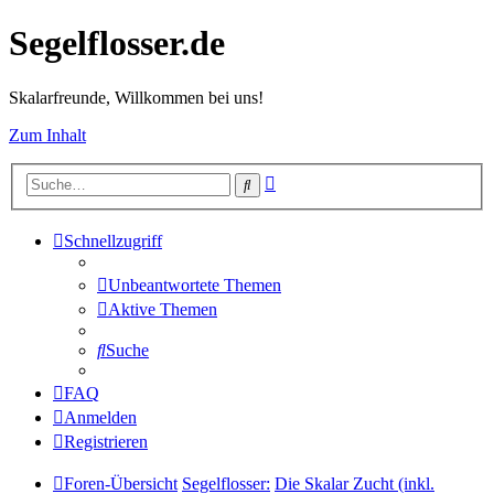
Segelflosser.de
Skalarfreunde, Willkommen bei uns!
Zum Inhalt
Erweiterte
Suche
Suche
Schnellzugriff
Unbeantwortete Themen
Aktive Themen
Suche
FAQ
Anmelden
Registrieren
Foren-Übersicht
Segelflosser:
Die Skalar Zucht (inkl.