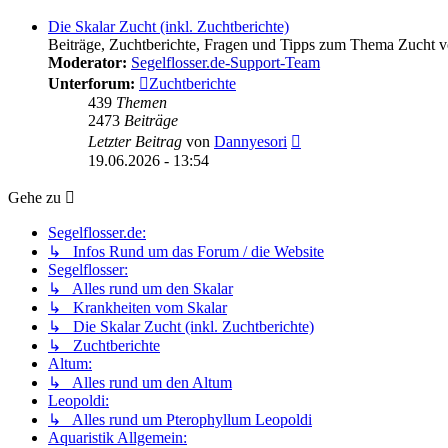
Die Skalar Zucht (inkl. Zuchtberichte)
Beiträge, Zuchtberichte, Fragen und Tipps zum Thema Zucht v
Moderator:
Segelflosser.de-Support-Team
Unterforum:
Zuchtberichte
439
Themen
2473
Beiträge
Neuester
Letzter Beitrag
von
Dannyesori
Beitrag
19.06.2026 - 13:54
Gehe zu
Segelflosser.de:
↳ Infos Rund um das Forum / die Website
Segelflosser:
↳ Alles rund um den Skalar
↳ Krankheiten vom Skalar
↳ Die Skalar Zucht (inkl. Zuchtberichte)
↳ Zuchtberichte
Altum:
↳ Alles rund um den Altum
Leopoldi:
↳ Alles rund um Pterophyllum Leopoldi
Aquaristik Allgemein: