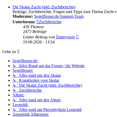
Die Skalar Zucht (inkl. Zuchtberichte)
Beiträge, Zuchtberichte, Fragen und Tipps zum Thema Zucht v
Moderator:
Segelflosser.de-Support-Team
Unterforum:
Zuchtberichte
439
Themen
2473
Beiträge
Neuester
Letzter Beitrag
von
Dannyesori
Beitrag
19.06.2026 - 13:54
Gehe zu
Segelflosser.de:
↳ Infos Rund um das Forum / die Website
Segelflosser:
↳ Alles rund um den Skalar
↳ Krankheiten vom Skalar
↳ Die Skalar Zucht (inkl. Zuchtberichte)
↳ Zuchtberichte
Altum:
↳ Alles rund um den Altum
Leopoldi:
↳ Alles rund um Pterophyllum Leopoldi
Aquaristik Allgemein: