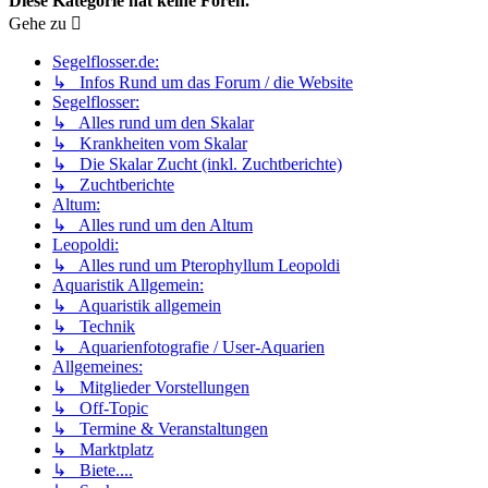
Diese Kategorie hat keine Foren.
Gehe zu
Segelflosser.de:
↳ Infos Rund um das Forum / die Website
Segelflosser:
↳ Alles rund um den Skalar
↳ Krankheiten vom Skalar
↳ Die Skalar Zucht (inkl. Zuchtberichte)
↳ Zuchtberichte
Altum:
↳ Alles rund um den Altum
Leopoldi:
↳ Alles rund um Pterophyllum Leopoldi
Aquaristik Allgemein:
↳ Aquaristik allgemein
↳ Technik
↳ Aquarienfotografie / User-Aquarien
Allgemeines:
↳ Mitglieder Vorstellungen
↳ Off-Topic
↳ Termine & Veranstaltungen
↳ Marktplatz
↳ Biete....