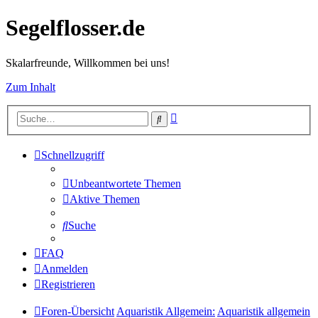
Segelflosser.de
Skalarfreunde, Willkommen bei uns!
Zum Inhalt
Erweiterte
Suche
Suche
Schnellzugriff
Unbeantwortete Themen
Aktive Themen
Suche
FAQ
Anmelden
Registrieren
Foren-Übersicht
Aquaristik Allgemein:
Aquaristik allgemein